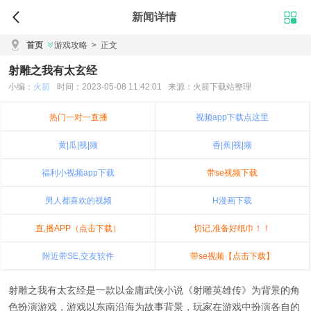
新闻详情
首页
游戏攻略
>
正文
射雕之我有太玄经
小编：
火箭
时间：2023-05-08 11:42:01 来源：火箭下载站整理
热门一对一直播
视频app下载点这里
黄|瓜|视|频
香|蕉|视|频
福利小视频app下载
带se视频下载
男人都喜欢的视频
H漫画下载
直,播APP（点击下载）
切记,准备好纸巾！！
附近带SE,交友软件
带se视频【点击下载】
射雕之我有太玄经是一款以金庸武侠小说《射雕英雄传》为背景的角
色扮演游戏，游戏以东南沿海为故事背景，玩家在游戏中扮演各自的