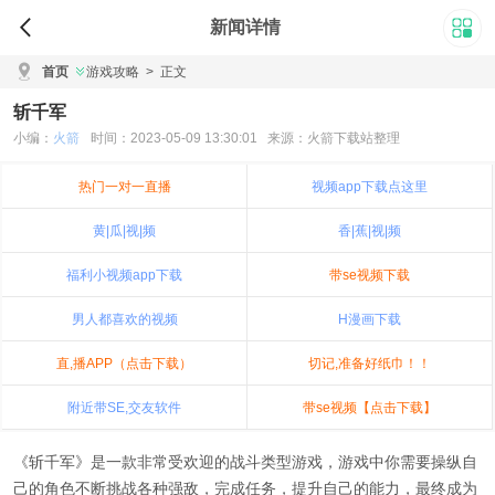
新闻详情
首页
游戏攻略
>
正文
斩千军
小编：
火箭
时间：2023-05-09 13:30:01 来源：火箭下载站整理
热门一对一直播
视频app下载点这里
黄|瓜|视|频
香|蕉|视|频
福利小视频app下载
带se视频下载
男人都喜欢的视频
H漫画下载
直,播APP（点击下载）
切记,准备好纸巾！！
附近带SE,交友软件
带se视频【点击下载】
《斩千军》是一款非常受欢迎的战斗类型游戏，游戏中你需要操纵自
己的角色不断挑战各种强敌，完成任务，提升自己的能力，最终成为