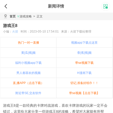
新闻详情
首页
游戏攻略
>
正文
游戏王8
小编：
火箭
时间：2023-05-10 17:54:01 来源：火箭下载站整理
热门一对一直播
视频app下载点这里
黄|瓜|视|频
香|蕉|视|频
福利小视频app下载
带se视频下载
男人都喜欢的视频
H漫画下载
直,播APP（点击下载）
切记,准备好纸巾！！
附近带SE,交友软件
带se视频【点击下载】
游戏王8是一款经典的卡牌对战游戏，喜欢卡牌游戏的玩家一定不会
错过，这里给大家分享一些游戏王8的攻略，希望对大家能有所帮