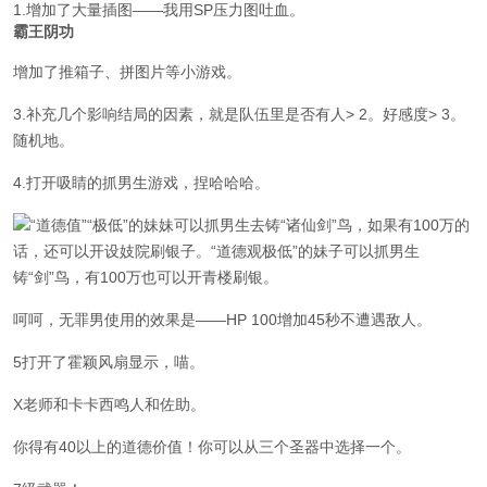
1.增加了大量插图——我用SP压力图吐血。
霸王阴功
增加了推箱子、拼图片等小游戏。
3.补充几个影响结局的因素，就是队伍里是否有人> 2。好感度> 3。
随机地。
4.打开吸睛的抓男生游戏，捏哈哈哈。
“道德值”“极低”的妹妹可以抓男生去铸“诸仙剑”鸟，如果有100万的
话，还可以开设妓院刷银子。“道德观极低”的妹子可以抓男生
铸“剑”鸟，有100万也可以开青楼刷银。
呵呵，无罪男使用的效果是——HP 100增加45秒不遭遇敌人。
5打开了霍颖风扇显示，喵。
X老师和卡卡西鸣人和佐助。
你得有40以上的道德价值！你可以从三个圣器中选择一个。