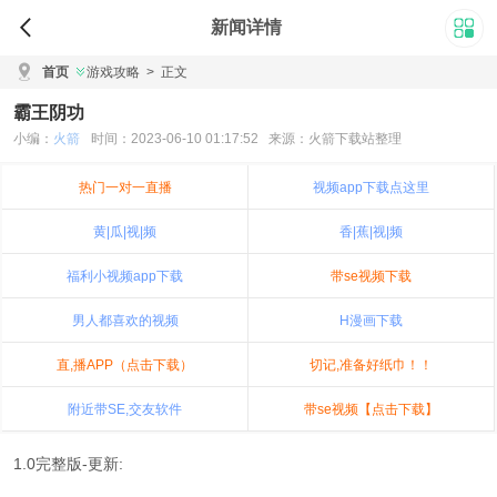
新闻详情
首页
游戏攻略
>
正文
霸王阴功
小编：
火箭
时间：2023-06-10 01:17:52 来源：火箭下载站整理
热门一对一直播
视频app下载点这里
黄|瓜|视|频
香|蕉|视|频
福利小视频app下载
带se视频下载
男人都喜欢的视频
H漫画下载
直,播APP（点击下载）
切记,准备好纸巾！！
附近带SE,交友软件
带se视频【点击下载】
1.0完整版-更新: