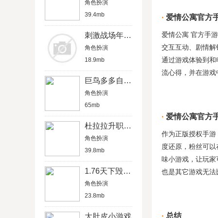
角色扮演
39.4mb
爱情公寓官方
爱情公寓 官方手
刺激战场年夜饭
交互互动、剧情解
角色扮演
通过游戏体验到和
18.9mb
流心得，并在游戏
巨鸟多多自走棋app
角色扮演
65mb
爱情公寓官方
杜拉拉升职记 下载
作为正版授权手游
角色扮演
度还原，粉丝可以
39.8mb
味小游戏，让玩家
1.76天下毁灭传奇
也是其它游戏无法
角色扮演
23.8mb
总结
大肚皮小游戏