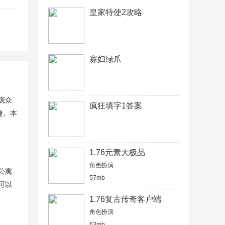
皇家特使2攻略
寡妇绿爪
观众
疯狂填字1答案
趣。本
1.76元素大极品
角色扮演
公寓
57mb
可以
1.76复古传奇客户端
角色扮演
63mb