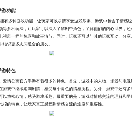
手游功能
游拥有多种游戏功能，让玩家可以尽情享受游戏乐趣。游戏中包含了情感
锁等多种玩法，让玩家可以深入了解剧中角色，了解他们的内心世界，还
电视剧一样的惊喜和故事情节。同时，玩家还可以与其他玩家互动、分享
中结识更多志同道合的朋友。
手游特色
，爱情公寓官方手游有着很多的特色。首先，游戏中的人物、场景与电视
在游戏中继续追溯剧情，感受每个角色的情感历程。另外，游戏中还有多
可以放松心情，感受游戏乐趣。最重要的是，游戏对情感交流的理解和呈
比拟的特色，让玩家真正感受到情感交流的难度和重要性。