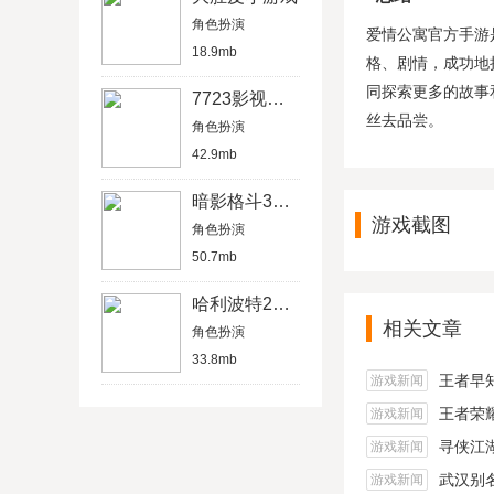
角色扮演
爱情公寓官方手游
18.9mb
格、剧情，成功地
同探索更多的故事
7723影视大全日本
丝去品尝。
角色扮演
42.9mb
暗影格斗3官方正版
游戏截图
角色扮演
50.7mb
哈利波特2高清下载
相关文章
角色扮演
33.8mb
王者早
游戏新闻
王者荣耀
游戏新闻
寻侠江
游戏新闻
武汉别
游戏新闻