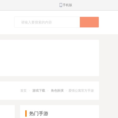
手机版
首页
游戏下载
角色扮演
爱情公寓官方手游
>
>
>
热门手游