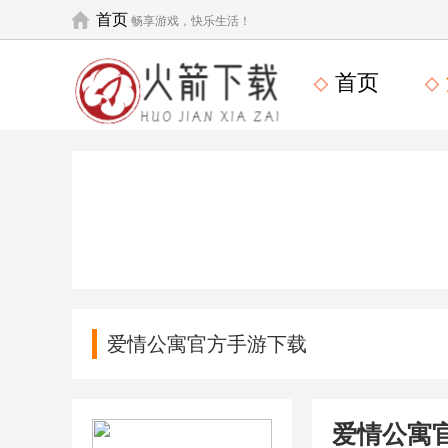
首页
畅享游戏，快乐生活！
首页
爱情公寓官方手游下载
爱情公寓