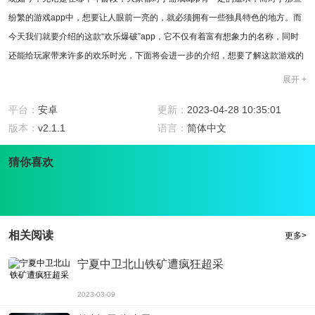
纷繁的游戏app中，想要让人眼前一亮的，就必须拥有一些独具特色的地方。而
今天我们就要介绍的这款“欢乐爆破”app，它不仅有着富有想象力的名称，同时
还能给玩家带来许多的欢乐时光，下面将会进一步的介绍，想要了解这款游戏的
朋友千万不要错过了。
展开 +
欢乐爆破简介
“欢乐爆破”是一款非常有趣的消除类游戏app，它拥有可爱的界面和各种爆炸音
平台：
安卓
更新：
2023-04-28 10:35:01
效，同时规则简单，容易上手，适合各个年龄层的玩家。通过移动指定的方块，
版本：
v2.1.1
语言：
简体中文
相同颜色的方块相互连接便能得分，越连接得多，得分也就越高。而且这款游戏
猜你喜欢
app还有闯关模式以及无尽模式，让玩家能够随意挑战自己的极限。
欢乐爆破功能
“欢乐爆破”这款游戏app拥有丰富的功能，包括：多种棋盘和障碍物的设定，玩
家无论是挑战关卡还是无尽模式都能够找到自己的升级感和欲望。而且这款游戏
相关阅读
更多>
app还提供用户排行榜和关卡设定等丰富的功能，让玩家可以和朋友一同挑战，
宁夏中卫北山铁矿遭疯狂超采
享受在游戏中的胜利带来的成就感。
2023-03-09
欢乐爆破特色