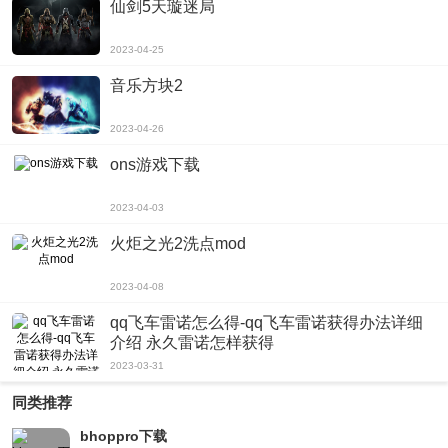
仙剑5天璇迷局
这款游戏app最为独特的地方，是它将传统的消除类游戏融入了无尽模式之中，
让玩家因此能够更加迎合个人的习惯和喜好，以及全新的单人模式，让玩家在享
2023-04-25
受游戏乐趣之间，也能够更深层具体的记忆和理解这款游戏app。
音乐方块2
总结
2023-04-26
总之，“欢乐爆破”这款游戏app再次赋予了大家对于消除游戏的新期待和新理
解，不仅如此，它的多种模式和丰富的功能也为游戏的体验带来了不一样的感觉
ons游戏下载
和不一样的体验，相信任何一个玩家都会在其中找到自己喜欢的玩法，从而开始
2023-04-03
享受这场无尽的游戏乐趣，就算是跟朋友之间的PK也能让人欲罢不能。若是您喜
欢消除类游戏，那你绝对不能错过这款游戏app。
火炬之光2洗点mod
2023-04-08
qq飞车雷诺怎么得-qq飞车雷诺获得办法详细
介绍 永久雷诺怎样获得
2023-03-31
同类推荐
bhoppro下载