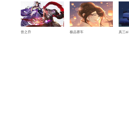
曾之乔
极品赛车
真三ai