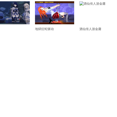
地狱狂蛇驱动
酒仙传人游金庸