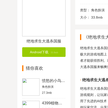
类型：
角色扮演
大小：
33.8mb
《绝地求生
绝地求生大逃杀国服
绝地求生大逃杀国
Android下载
33.8mb
极大的游戏地图上
者才能获得胜利。
大逃杀国服来畅爽
猜你喜欢
绝地求生大逃
愤怒的小鸟万圣节
角色扮演
绝地求生大逃杀国
27.3mb
游戏规则，让玩家
用了先进的AI技
4399植物大战僵尸中文版
他玩家交流，分享