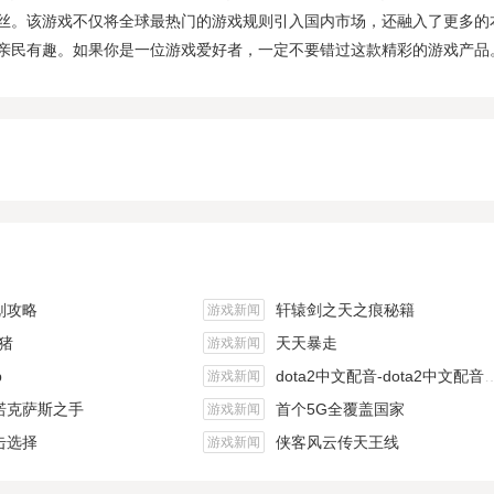
丝。该游戏不仅将全球最热门的游戏规则引入国内市场，还融入了更多的
亲民有趣。如果你是一位游戏爱好者，一定不要错过这款精彩的游戏产品
划攻略
轩辕剑之天之痕秘籍
游戏新闻
野猪
天天暴走
游戏新闻
p
dota2中文配音-dota2中文配音从DotA到DOTA2,可能会使中国游戏玩
游戏新闻
诺克萨斯之手
首个5G全覆盖国家
游戏新闻
击选择
侠客风云传天王线
游戏新闻