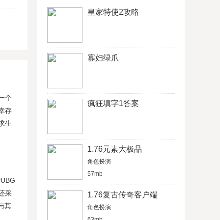
皇家特使2攻略
寡妇绿爪
一个
疯狂填字1答案
幸存
求生
1.76元素大极品
角色扮演
57mb
UBG
还采
1.76复古传奇客户端
与其
角色扮演
63mb