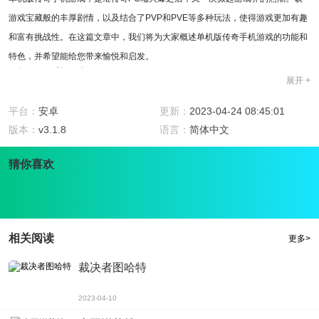
游戏宝藏般的丰厚剧情，以及结合了PVP和PVE等多种玩法，使得游戏更加有趣
和富有挑战性。在这篇文章中，我们将为大家概述单机版传奇手机游戏的功能和
特色，并希望能给您带来愉悦和启发。
单机版传奇手机游戏简介
展开 +
单机版传奇手机游戏是一款动作类角色扮演游戏。玩家扮演一个战士、法师或道
士，探索大陆，历经诸多生死大战、完成各种任务、获取各种武器装备和道具，
平台：
安卓
更新：
2023-04-24 08:45:01
并与其他玩家进行PVP对战。该游戏的操作简单、画面精美，是一个非常值得尝
版本：
v3.1.8
语言：
简体中文
试的手机游戏。
单机版传奇手机游戏功能
猜你喜欢
单机版传奇手机游戏的功能非常丰富，可以满足不同层次和兴趣爱好的玩家：
职业选择：玩家可以选择自己喜欢的战士、法师或道士作为职业。
任务模式：玩家可以完成游戏中各种不同的任务，获取奖励并提升自己的等级。
地图模式：玩家可以自由探索游戏世界，打怪、收集物品等。
PVP模式：玩家可以在竞技场进行PVP对战，体验与其他玩家互动的快感。
相关阅读
更多>
装备打造：玩家可以通过任务、掉落、商店等途径获取各种装备和道具，进一步
提升自己的实力。
单机版传奇手机游戏特色
裁决者图哈特
单机版传奇手机游戏提供了许多独特的特色和亮点：
画质精美：游戏采用2.5D画面风格，操作简单易上手。画质清晰、精美，可以为
2023-04-10
玩家带来非常难忘的游戏体验。