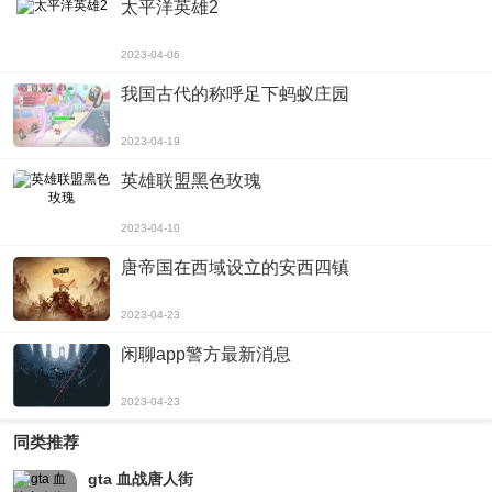
多样玩法：游戏支持多种玩法，比如任务模式、地图模式、PVP模式等。玩家可
太平洋英雄2
以根据自己的兴趣和喜好，选择最适合自己的玩法。
丰富道具：游戏中有各种各样的武器、装备和道具供玩家选择和使用。不同的装
2023-04-06
备和道具拥有不同的属性和技能，玩家可以根据自己的实际需要兑换和使用。
多人互动：游戏中的PVP和竞技场模式允许玩家和其他人进行真正的PK，提升游
我国古代的称呼足下蚂蚁庄园
戏的刺激度和乐趣。
总结
单机版传奇手机游戏是一款非常有趣和富有挑战性的游戏，不仅操作简单、画面
2023-04-19
精美，而且提供了各种多样、丰富的玩法。如果你喜欢探险，挑战自我，那么单
英雄联盟黑色玫瑰
机版传奇手机游戏绝对不会让
2023-04-10
唐帝国在西域设立的安西四镇
2023-04-23
闲聊app警方最新消息
2023-04-23
同类推荐
gta 血战唐人街