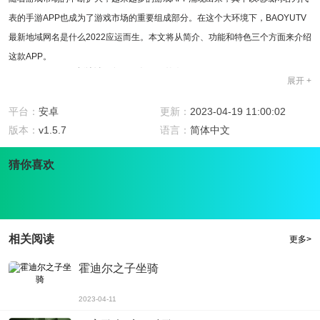
表的手游APP也成为了游戏市场的重要组成部分。在这个大环境下，BAOYUTV
最新地域网名是什么2022应运而生。本文将从简介、功能和特色三个方面来介绍
这款APP。
一、BAOYUTV最新地域网名是什么2022简介
展开 +
BAOYUTV最新地域网名是什么2022是一款全新的手游APP，旨在为广大玩家带
来更为丰富、多元化的游戏体验。该APP包含了众多热门游戏，涵盖了多个游戏
平台：
安卓
更新：
2023-04-19 11:00:02
类型，玩家可以通过它来轻松地寻找到自己喜欢的游戏，尽情享受游戏的快乐。
版本：
v1.5.7
语言：
简体中文
二、BAOYUTV最新地域网名是什么2022功能
猜你喜欢
BAOYUTV最新地域网名是什么2022的主要功能主要包括下列几点：
1.游戏推荐：BAOYUTV最新地域网名是什么2022会根据玩家的喜好，推荐最适
合自己的游戏，让玩家更轻松地找到自己感兴趣的游戏。
2.游戏下载：在BAOYUTV最新地域网名是什么2022上，玩家可以快速下载到自
相关阅读
更多>
己喜欢的游戏，提高下载效率，不再担心下载时间太长而影响游戏体验。
霍迪尔之子坐骑
3.多人联机：BAOYUTV最新地域网名是什么2022中的部分游戏支持多人联机，
玩家可以和好友一起玩耍，感受游戏的乐趣。
2023-04-11
4.游戏攻略：BAOYUTV最新地域网名是什么2022内置游戏攻略，玩家可以轻松