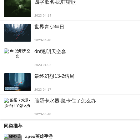
四字歌名-疯狂猜歌
查阅，提高游戏水平，提高游戏体验。
2023-04-14
三、BAOYUTV最新地域网名是什么2022特色
世界青少年日
BAOYUTV最新地域网名是什么2022有以下几个特点：
1.游戏种类多样：BAOYUTV最新地域网名是什么2022内含有多种游戏类型，包
2023-04-18
括动作、竞技、角色扮演等游戏类型，大大的满足了玩家们不同的游戏需求。
dnf透明天空套
2.游戏更新及时：BAOYUTV最新地域网名是什么2022定期更新其中的游戏，让
玩家们在第一时间尝鲜新游戏，不再担心试玩不新鲜的游戏。
2023-04-02
3.游戏社区：BAOYUTV最新地域网名是什么2022为玩家们提供了一个游戏社
最终幻想13-2结局
区，玩家们可以自由的结交好友，交流游戏心得，体验游戏
2023-04-17
总结
BAOYUTV最新地域网名是什么2022是一款集游戏推荐、下载、社区交友、多人
脸蛋卡水器-脸卡住了怎么办
联机和攻略等功能于一体的手游APP，其打破了以往游戏
2023-03-18
同类推荐
apex英雄手游