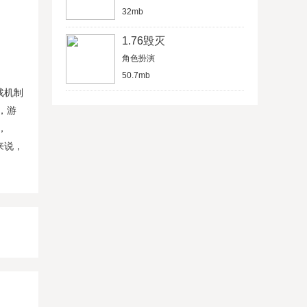
32mb
1.76毁灭
角色扮演
50.7mb
戏机制
，游
，
来说，