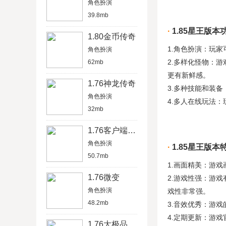
角色扮演
39.8mb
1.85星王版本
1.80金币传奇
1.角色扮演：玩
角色扮演
2.多样化怪物：
62mb
更有新鲜感。
1.76神龙传奇
3.多种技能和装
角色扮演
4.多人在线玩法
32mb
1.76客户端下载
角色扮演
1.85星王版本
50.7mb
1.画面精美：游
1.76微变
2.游戏性强：游
角色扮演
戏性非常强。
48.2mb
3.音效优秀：游
4.定期更新：游
1.76大极品元素