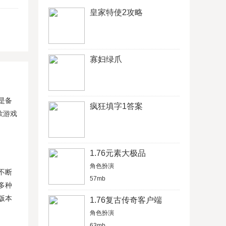
皇家特使2攻略
寡妇绿爪
是备
疯狂填字1答案
款游戏
1.76元素大极品
角色扮演
不断
57mb
多种
版本
1.76复古传奇客户端
角色扮演
63mb