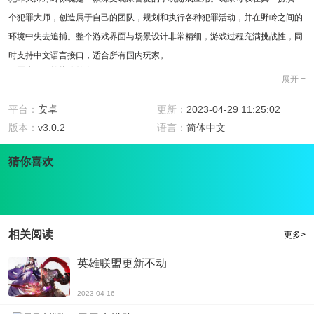
个犯罪大师，创造属于自己的团队，规划和执行各种犯罪活动，并在野岭之间的
环境中失去追捕。整个游戏界面与场景设计非常精细，游戏过程充满挑战性，同
时支持中文语言接口，适合所有国内玩家。
犯罪大师野岭惊魂简介
展开 +
犯罪大师野岭惊魂是一款具有策略性和动作策略混合游戏的手机应用。玩家可以
通过创建自己的团队和指定的犯罪活动，挑战各种难度。玩家可以通过游戏获得
平台：
安卓
更新：
2023-04-29 11:25:02
金币和钻石，解锁新的团队成员，装备队员和自己的团队，挑战更加刺激和复杂
版本：
v3.0.2
语言：
简体中文
的犯罪活动和关卡。
猜你喜欢
犯罪大师野岭惊魂功能
犯罪大师野岭惊魂有一些非常棒的功能：1. 实时控制策略：每个团队成员都有不
同的武器和技能，玩家可以自由选择在游戏过程中展现自己的技能和策略，并观
察其效果。2. 玩家社区：玩家可以加入不同的社区，以便与其他玩家交流，并分
相关阅读
更多>
享游戏经验。3. 非常详细的手绘场景：每个关卡的背景以及人物模型都是经过认
英雄联盟更新不动
真打造的，这增加了游戏的乐趣。4. 支持不同语言：游戏支持中英文和一些其他
欧洲和亚洲语言的接口和徽标，因此玩家可以在他们习惯的语言环境中获得最佳
2023-04-16
体验。