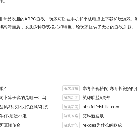
作。
非常受欢迎的ARPG游戏，玩家可以在手机和平板电脑上下载和玩游戏。
和高清画质，以及多种游戏模式和特色，给玩家提供了无尽的游戏乐趣。
眼石
寒冬长袍搭配-寒冬长袍搭配什么
游戏攻略
词卜算子说的是哪一种鸟
英雄联盟5周年
游戏新闻
旋风3利刃-快打旋风3利刃九龙壁
bbs.feifeishijie.com
游戏新闻
牛仔-厄运小姐
艾琳新皮肤
游戏攻略
阿瓦隆传奇
rekkles为什么叫欧成
游戏新闻