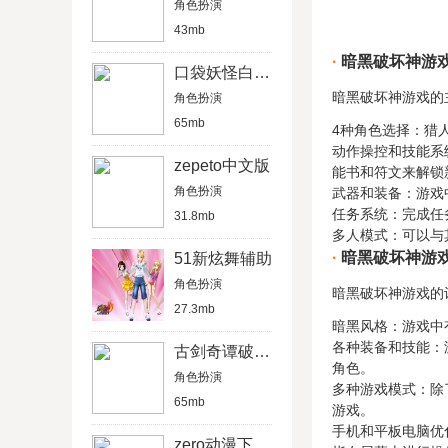
角色扮演
43mb
暗黑破坏神游
口袋妖怪白金中文版下载
暗黑破坏神游戏的
角色扮演
65mb
4种角色选择：猎
动作操控和技能系
zepeto中文版
能书和符文来解锁
角色扮演
武器和装备：游戏
任务系统：完成任
31.8mb
多人模式：可以与
暗黑破坏神游
51新炫舞辅助
角色扮演
暗黑破坏神游戏的
27.3mb
暗黑风格：游戏中
各种装备和技能：
古剑奇谭破解了吗
角色。
角色扮演
多种游戏模式：除
65mb
游戏。
手机和平板电脑优
zero动漫下载网