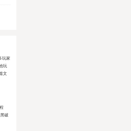
多玩家
他玩
篇文
程
暗黑破