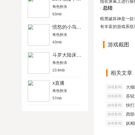
指在屏幕上进行操
角色扮演
总结
63mb
暗黑破坏神是一款
有丰富的游戏系统
愤怒的小鸟万圣节版
角色扮演
43mb
游戏截图
斗罗大陆床上互动模拟器游戏
角色扮演
23.8mb
相关文章
x直播
大猫
游戏新闻
角色扮演
苏轼
游戏新闻
57mb
快打
游戏新闻
西部
游戏新闻
妖精
游戏新闻