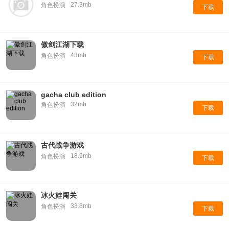
27.3mb
角色扮演
下载
傲剑江湖下载
43mb
角色扮演
下载
gacha club edition
32mb
角色扮演
下载
古代战争游戏
18.9mb
角色扮演
下载
冰火娃闯关
33.8mb
角色扮演
下载