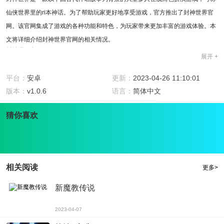
仙侠世界里的ri本神话。为了帮助玩家更好地享受游戏，官方推出了封神世界官
网。该官网集成了游戏的各种功能和特色，为玩家带来更加丰富的游戏体验。本
文将详细介绍封神世界官网的相关情况。
封神世界官网简介
展开 +
封神世界官网是一个综合性的网站，旨在提供给玩家最新、最完整的封神世界游
戏资讯。在官网上，玩家可以了解到游戏的最新活动、版本更新、游戏攻略等
平台：
安卓
更新：
2023-04-26 11:10:01
等，还可以进行论坛交流并与其他玩家建立联系。此外，官网还提供了下载游
版本：
v1.0.6
语言：
简体中文
戏、充值、账户管理等重要功能。
猜你喜欢
封神世界官网功能
封神世界官网的主要功能包括：
最新资讯：为玩家提供游戏中的最新情报，如版本更新、活动、比赛等等。
下载游戏：官网提供游戏客户端下载链接，玩家可根据自己的设备下载适合自己
的版本。
相关阅读
更多>
充值购买：官网上提供了各种充值方式，玩家可根据自己的需求进行选择并充
值。
新魔教传说
账户管理：玩家可以在官网上进行账户管理，如个人信息的维护、密码修改等
等。
游戏攻略：为玩家提供游戏攻略视频、文章等，帮助玩家更好地玩游戏。
2023-04-07
交流社区：官网上有讨论区、公告栏、玩家心得等板块，玩家可以在这里寻找共