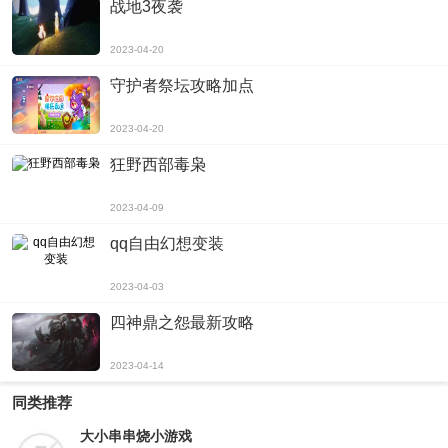
同的游戏爱好和交流玩法。
战地3夜袭
封神世界官网特色
作为一款中国风的在线游戏，封神世界官网自然也融入了本土文化特色。官网采
2023-04-20
用了古典风格的UI设计，使得整个网站看起来典雅而充满神秘感。此外，官网上
守护者祭坛攻略加点
还有古风音乐，为玩家营造了更加神秘的氛围。另外，官网上的充值消费系统也
非常丰富，玩家能够通过多种途径进行充值，不仅方便快捷，而且给玩家带来了
2023-04-20
更加丰富的充值体验。
狂野西部毒枭
总结
2023-04-09
综上所述，封神世界官网不仅为玩家们带来了各种便利和充实的游戏体验，还在
qq自由幻想变装
UI设计和文化内涵上展现了中国的独特魅力。同时，官网上提供的游戏攻略、交
流社区等功能也极大地方便了玩家交流互动。与封神世界的游戏相比，封神世界
2023-04-03
官网也是一款值得一试的好网站。
四神鼎之怨最新攻略
2023-04-14
同类推荐
大小串串烧小游戏