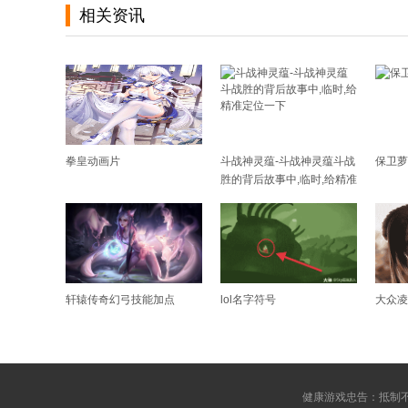
相关资讯
拳皇动画片
斗战神灵蕴-斗战神灵蕴斗战
保卫萝
胜的背后故事中,临时,给精准
定位一下
轩辕传奇幻弓技能加点
lol名字符号
大众凌
健康游戏忠告：抵制不