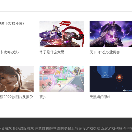
卜攻略沙漠7
华子是什么意思
天下3什么职业厉害
渡2022款图片及报价
双扣
天黑请闭眼ol
良游戏 拒绝盗版游戏 注意自我保护 谨防受骗上当 适度游戏益脑 沉迷游戏伤身 合理