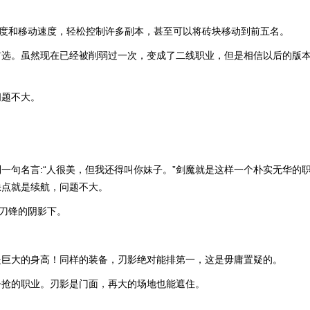
速度和移动速度，轻松控制许多副本，甚至可以将砖块移动到前五名。
首选。虽然现在已经被削弱过一次，变成了二线职业，但是相信以后的版
问题不大。
。
一句名言:“人很美，但我还得叫你妹子。”剑魔就是这样一个朴实无华的
缺点就是续航，问题不大。
在刀锋的阴影下。
是巨大的身高！同样的装备，刃影绝对能排第一，这是毋庸置疑的。
争抢的职业。刃影是门面，再大的场地也能遮住。