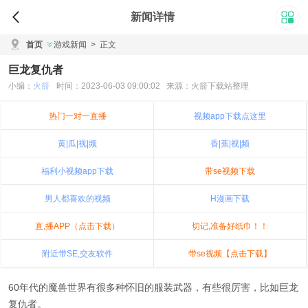
新闻详情
首页
游戏新闻
>
正文
巨龙复仇者
小编：
火箭
时间：2023-06-03 09:00:02 来源：火箭下载站整理
热门一对一直播
视频app下载点这里
黄|瓜|视|频
香|蕉|视|频
福利小视频app下载
带se视频下载
男人都喜欢的视频
H漫画下载
直,播APP（点击下载）
切记,准备好纸巾！！
附近带SE,交友软件
带se视频【点击下载】
60年代的魔兽世界有很多种怀旧的服装武器，有些很厉害，比如巨龙
复仇者。