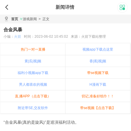
新闻详情
首页
游戏新闻
>
正文
合金风暴
小编：
火箭
时间：2023-06-02 10:45:02 来源：火箭下载站整理
热门一对一直播
视频app下载点这里
黄|瓜|视|频
香|蕉|视|频
福利小视频app下载
带se视频下载
男人都喜欢的视频
H漫画下载
直,播APP（点击下载）
切记,准备好纸巾！！
附近带SE,交友软件
带se视频【点击下载】
“合金风暴(真的是旋风)”是巡演福利活动。