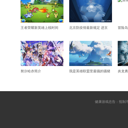
王者荣耀新英雄上线时间
北京防疫情最新规定 进京
冒险岛
努尔哈赤简介
我是英雄联盟里最骚的骚猪
炎龙勇
健康游戏忠告：抵制不