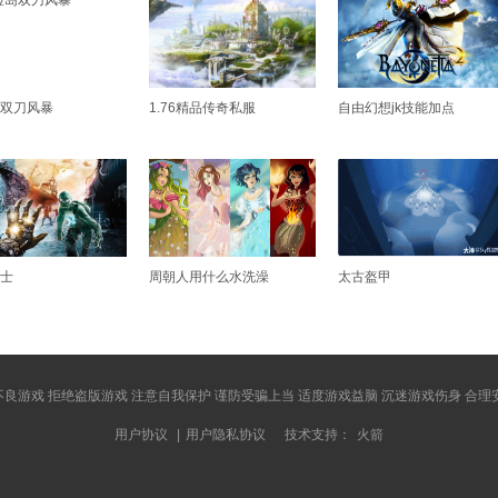
双刀风暴
1.76精品传奇私服
自由幻想jk技能加点
士
周朝人用什么水洗澡
太古盔甲
良游戏 拒绝盗版游戏 注意自我保护 谨防受骗上当 适度游戏益脑 沉迷游戏伤身 合理
用户协议
|
用户隐私协议
技术支持：
火箭