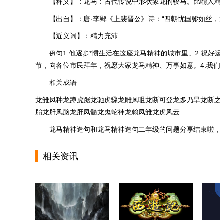
【释义】：龙马：古代传说中形状象龙的骏马。比喻人
【出自】：唐·李郢《上裴晋公》诗：“四朝忧国鬓如丝，
【近义词】：精力充沛
例句
1.他逐步*惯生活在这座龙马精神的城市里。2.祝
节，向各位市民拜年，祝愿大家龙马精神、万事如意。4.我
相关成语
龙雏凤种龙蹲虎踞龙驰虎骤龙雕凤咀龙断可登龙多乃旱龙断
胎龙肝凤脑龙肝凤髓龙鬼蛇神龙翰凤雏龙虎风云
龙马精神造句和龙马精神造句二年级的问题分享结束啦
相关资讯