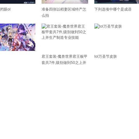
闭眼ol
准备四张以稻妻区域特产怎
下列选项中哪个是成语
么拍
君王套装-魔兽世界君王板甲
lol万圣节皮肤
套共7件,级别做到50之上并
生产制造专业技能