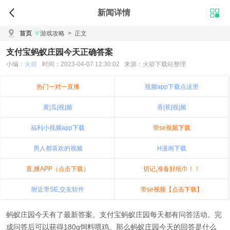
新闻详情
首页
游戏攻略
>
正文
支付宝蚂蚁庄园今天正确答案
小编：
火箭
时间：2023-04-07 12:30:02 来源：火箭下载站整理
热门一对一直播
视频app下载点这里
黄|瓜|视|频
香|蕉|视|频
福利小视频app下载
带se视频下载
男人都喜欢的视频
H漫画下载
直,播APP（点击下载）
切记,准备好纸巾！！
附近带SE,交友软件
带se视频【点击下载】
蚂蚁庄园今天有了最新答案。支付宝蚂蚁庄园每天都有问答活动。完
成问答后可以获得180g饲料喂鸡。那么蚂蚁庄园今天的回答是什么