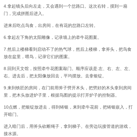
4.拿起镜头后向左走，又会遇到一个岔路口。这次右转，摸到一扇
门，完成拼图后进入。
进来后吃点鸟食，出房间，在有花的岔路口左转。
6.拿起左下角的太阳雕像，记录墙上的牵牛花图案。
7.然后上楼梯看到启动不了的热气球，然后上楼梯，拿斧头，把鸟食
放在盆里，喂鸟，记录它们的图案。
8.回到天文馆，按照牵牛花图案敲门。顺序应该是:左、右、左、左、
右。进去后，把太阳像放回去，平均摆放。去拿银锭。
9.来到铁匠的房间，在门前用斧子劈开木头，把劈好的木头拿到房间
里，把木头放进炉子里，根据鸟图的提示打开炉子的控制器。
10点燃，把银锭放进去，得到铸银，来到牵牛花前，把铸银嵌入，打
开暗门。
进入暗门后，用斧头砍断绳子，拿到梯子。在旁边玩接管道的游戏，
接水源。