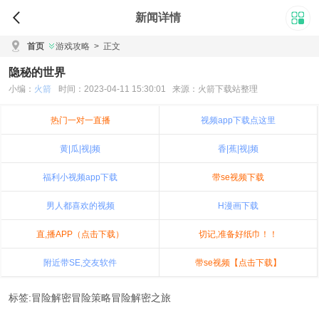
新闻详情
首页
游戏攻略
>
正文
隐秘的世界
小编：
火箭
时间：2023-04-11 15:30:01 来源：火箭下载站整理
热门一对一直播
视频app下载点这里
黄|瓜|视|频
香|蕉|视|频
福利小视频app下载
带se视频下载
男人都喜欢的视频
H漫画下载
直,播APP（点击下载）
切记,准备好纸巾！！
附近带SE,交友软件
带se视频【点击下载】
标签:冒险解密冒险策略冒险解密之旅