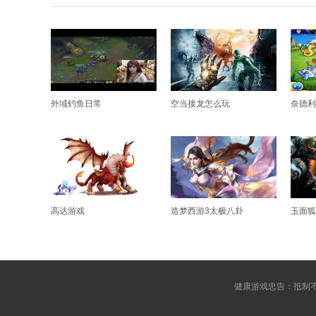
外域钓鱼日常
空当接龙怎么玩
奈德利
高达游戏
造梦西游3太极八卦
玉面狐
健康游戏忠告：抵制不