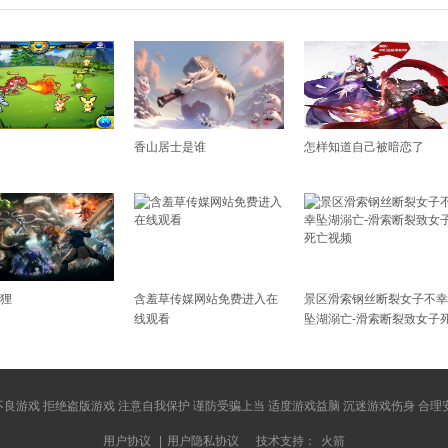
香山居士是谁
怎样知道自己被暗恋了
狸
含羞草传媒网站免费进入在
景区滑索钢丝断裂女子不幸
线观看
坠湖溺亡-滑索断裂致女子
亡视频
良游戏 拒绝盗版游戏 注意自我保护 谨防受骗上当 适度游戏益脑 沉迷游戏伤身 合理
用户协议
|
用户隐私协议
技术支持：
火箭