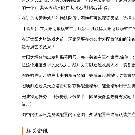
首次进入太阳之塔模式的召唤师，可以免费解锁一个通用天赋
的一个)，其余天赋只能在太阳之塔挑战后获得。
在进入实际游戏前的施法阶段，召唤师可以配置天赋，选择
【装备】:在太阳之塔模式中，玩家可以获得太阳之塔模式中
在玩太阳之塔游戏之前，玩家需要在办公室外配置他们的设
活专属套装效果！
太阳之塔分为出发和揭幕两层。每一关都有三个难度:简单、
足这个难度要求的总战力。战斗力可以通过收集人才，装备
召唤师需要击败关卡中的所有怪物，完成boss挑战，才能最
召唤师通过关天之塔后可以获得能量精华。能量精华用于兑
完成特定任务，可获得段位保护卡、限量头像盒等稀有奖励！
告。)
图中的奖励只是测试配置的示意图。奖励配置最终确认请关
相关资讯